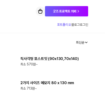
굿즈 프로젝트 의뢰
포트폴리오
블로그
로그인
최신순
최소
1000
개
직사각형 포스트잇 (90x130,70x140)
최소 570원~
최소
1000
개
2가지 사이즈 메모지 80 x 130 mm
최소 713원~
최소
1000
개