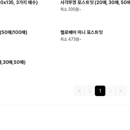
0x135, 3가지 매수)
사각뚜껑 포스트잇 (20매, 30매, 50매
최소 330원~
최소
500
개
50매/100매)
헬로베어 미니 포스트잇
최소 473원~
,30매,50매)
1