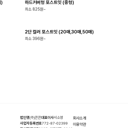
)
하드커버형 포스트잇 (중형)
최소 825원~
최소
1000
개
2단 컬러 포스트잇 (20매,30매,50매)
최소 396원~
법인명
(주)콘콘
대표이사
서소영
회사소개
사업자등록번호
772-87-02399
이용약관