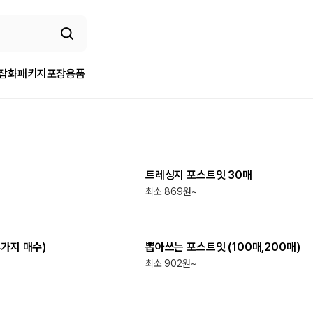
/잡화
패키지
포장용품
최소
300
개
트레싱지 포스트잇 30매
최소 869원~
최소
300
개
4가지 매수)
뽑아쓰는 포스트잇 (100매,200매)
최소 902원~
최소
1000
개