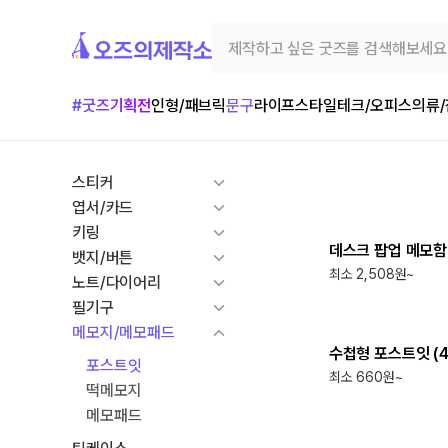
#굿즈기획전
인형/패브릭
문구
라이프스타일
테크/오피스
의류
스티커
최소
500
개
엽서/카드
키링
데스크 팝업 메모함
뱃지/버튼
최소 2,508원~
노트/다이어리
최소
1000
개
필기구
메모지/메모패드
수첩형 포스트잇 (
포스트잇
최소 660원~
떡메모지
최소
1000
개
메모패드