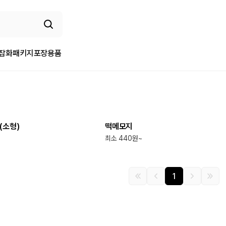
/잡화
패키지
포장용품
최소
5
개
(소형)
떡메모지
최소 440원~
1