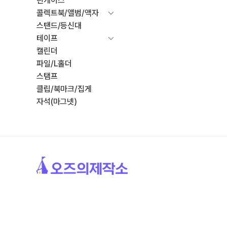
틴케이스
콜렉트북/앨범/액자
스탠드/등신대
테이프
캘린더
파일/L홀더
스탬프
클립/북마크/집게
자석(마그넷)