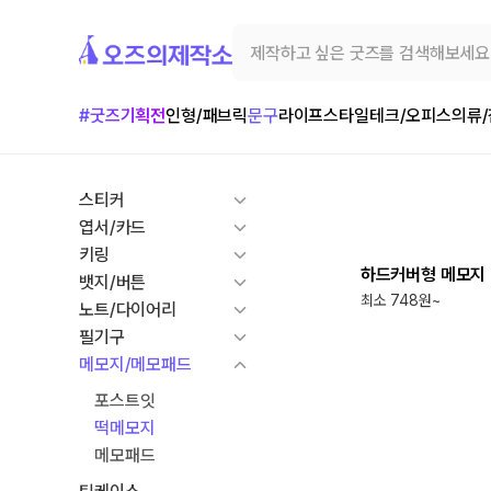
#굿즈기획전
인형/패브릭
문구
라이프스타일
테크/오피스
의류
스티커
최소
1000
개
엽서/카드
키링
하드커버형 메모지 
뱃지/버튼
최소 748원~
노트/다이어리
필기구
메모지/메모패드
포스트잇
떡메모지
메모패드