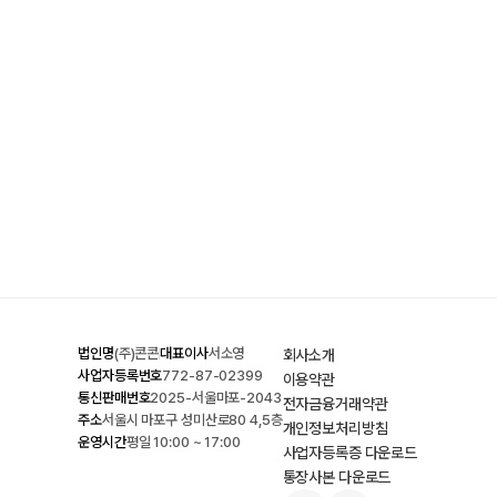
법인명
(주)콘콘
대표이사
서소영
회사소개
사업자등록번호
772-87-02399
이용약관
통신판매번호
2025-서울마포-2043
전자금융거래약관
주소
서울시 마포구 성미산로80 4,5층
개인정보처리방침
운영시간
평일 10:00 ~ 17:00
사업자등록증 다운로드
통장사본 다운로드