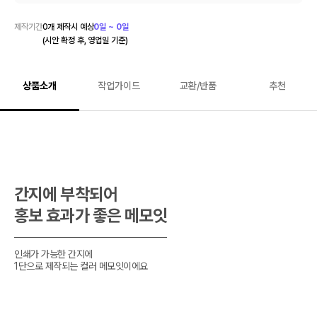
제작기간
0
개 제작시 예상
0일 ~ 0일
(시안 확정 후, 영업일 기준)
상품소개
작업가이드
교환/반품
추천
간지에 부착되어

홍보 효과가 좋은 메모잇
인쇄가 가능한 간지에

1단으로 제작되는 컬러 메모잇이에요