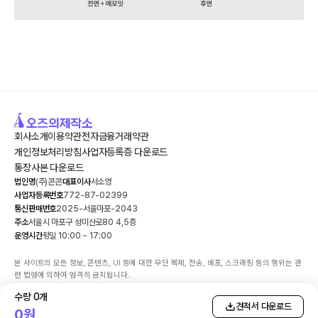
회사소개
이용약관
전자금융거래약관
개인정보처리방침
사업자등록증 다운로드
통장사본 다운로드
법인명
(주)콘콘
대표이사
서소영
사업자등록번호
772-87-02399
통신판매번호
2025-서울마포-2043
주소
서울시 마포구 성미산로80 4,5층
운영시간
평일 10:00 ~ 17:00
본 사이트의 모든 정보, 콘텐츠, UI 등에 대한 무단 복제, 전송, 배포, 스크래핑 등의 행위는 관
련 법령에 의하여 엄격히 금지됩니다.

해당 사이트에서 판매되는 서비스에 대한 환불 시스템 및 민원의 책임은 (주)콘콘에 있습니
수량
0
개
다. 민원담당자: 서소영 | 연락처: 070-4138-2111

견적서 다운로드
0
원
고객님의 안전거래를 위해 결제 시 KG이니시스 구매안전(에스크로)서비스를 이용하실 수 있