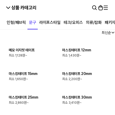
상품 카테고리
인형/패브릭
문구
라이프스타일
테크/오피스
의류/잡화
패키
최신순
최소
100
개
최소
100
개
메모 이지컷 테이프
마스킹테이프 12mm
최소 1,128원~
최소 1,430원~
최소
100
개
최소
120
개
마스킹테이프 15mm
마스킹테이프 20mm
최소 1,650원~
최소 2,200원~
최소
120
개
최소
100
개
마스킹테이프 25mm
마스킹테이프 30mm
최소 2,860원~
최소 3,410원~