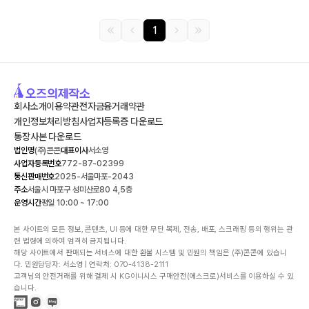
1
회사소개
이용약관
전자금융거래약관
개인정보처리방침
사업자등록증 다운로드
통장사본 다운로드
법인명
(주)콘콘
대표이사
서소영
사업자등록번호
772-87-02399
통신판매번호
2025-서울마포-2043
주소
서울시 마포구 성미산로80 4,5층
운영시간
평일 10:00 ~ 17:00
본 사이트의 모든 정보, 콘텐츠, UI 등에 대한 무단 복제, 전송, 배포, 스크래핑 등의 행위는 관
련 법령에 의하여 엄격히 금지됩니다.

해당 사이트에서 판매되는 서비스에 대한 환불 시스템 및 민원의 책임은 (주)콘콘에 있습니
다. 민원담당자: 서소영 | 연락처: 070-4138-2111

고객님의 안전거래를 위해 결제 시 KG이니시스 구매안전(에스크로)서비스를 이용하실 수 있
습니다.