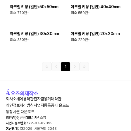
아크릴 키링 (일반) 50x50mm
아크릴 키링 (일반) 40x40mm
최소 770원~
최소 550원~
최소
50
개
최소
50
개
아크릴 키링 (일반) 30x30mm
아크릴 키링 (일반) 20x20mm
최소 330원~
최소 220원~
1
회사소개
이용약관
전자금융거래약관
개인정보처리방침
사업자등록증 다운로드
통장사본 다운로드
법인명
(주)콘콘
대표이사
서소영
사업자등록번호
772-87-02399
통신판매번호
2025-서울마포-2043