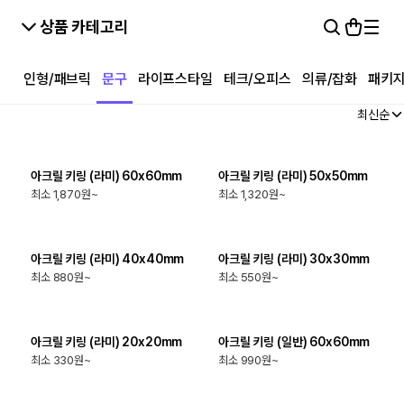
상품 카테고리
인형/패브릭
문구
라이프스타일
테크/오피스
의류/잡화
패키
최신순
최소
50
개
최소
50
개
아크릴 키링 (라미) 60x60mm
아크릴 키링 (라미) 50x50mm
최소 1,870원~
최소 1,320원~
최소
50
개
최소
50
개
아크릴 키링 (라미) 40x40mm
아크릴 키링 (라미) 30x30mm
최소 880원~
최소 550원~
최소
50
개
최소
50
개
아크릴 키링 (라미) 20x20mm
아크릴 키링 (일반) 60x60mm
최소 330원~
최소 990원~
최소
50
개
최소
50
개