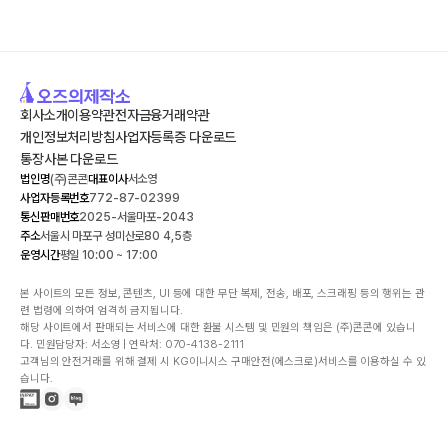
회사소개
이용약관
전자금융거래약관
개인정보처리방침
사업자등록증 다운로드
통장사본 다운로드
법인명
(주)콘콘
대표이사
서소영
사업자등록번호
772-87-02399
통신판매번호
2025-서울마포-2043
주소
서울시 마포구 성미산로80 4,5층
운영시간
평일 10:00 ~ 17:00
본 사이트의 모든 정보, 콘텐츠, UI 등에 대한 무단 복제, 전송, 배포, 스크래핑 등의 행위는 관
련 법령에 의하여 엄격히 금지됩니다.

해당 사이트에서 판매되는 서비스에 대한 환불 시스템 및 민원의 책임은 (주)콘콘에 있습니
다. 민원담당자: 서소영 | 연락처: 070-4138-2111

고객님의 안전거래를 위해 결제 시 KG이니시스 구매안전(에스크로)서비스를 이용하실 수 있
습니다.