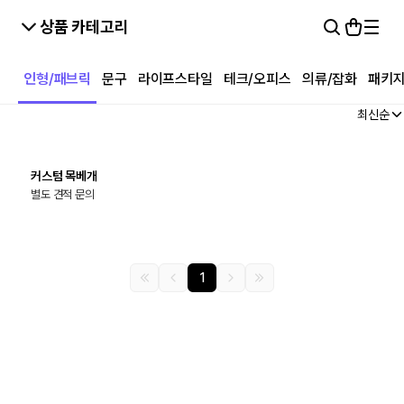
상품 카테고리
인형/패브릭
문구
라이프스타일
테크/오피스
의류/잡화
패키
최신순
최소
500
개
커스텀 목베개
별도 견적 문의
1