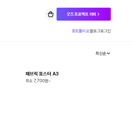
굿즈 프로젝트 의뢰
포트폴리오
블로그
로그인
최신순
최소
1
개
패브릭 포스터 A3
최소 7,700원~