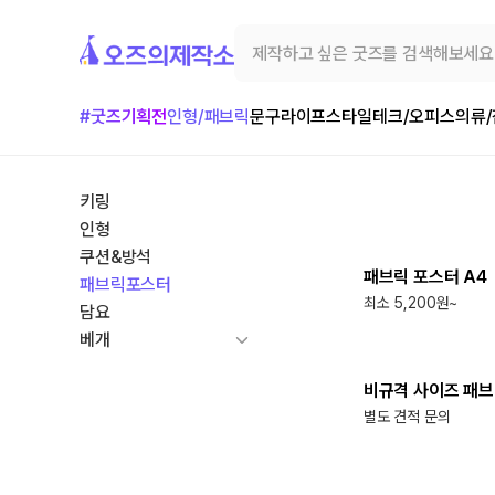
#굿즈기획전
인형/패브릭
문구
라이프스타일
테크/오피스
의류
키링
최소
1
개
인형
쿠션&방석
패브릭 포스터 A4
패브릭포스터
최소 5,200원~
담요
최소
1
개
베개
비규격 사이즈 패브
별도 견적 문의