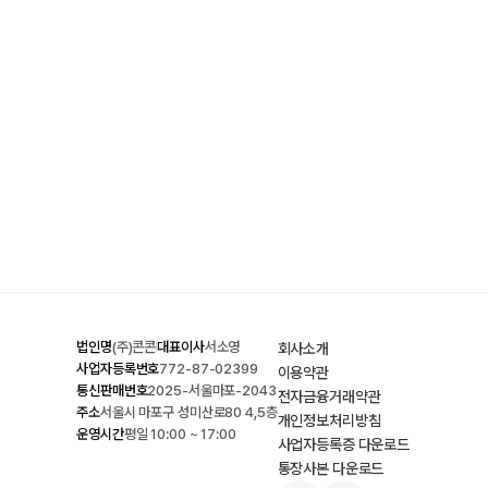
법인명
(주)콘콘
대표이사
서소영
회사소개
사업자등록번호
772-87-02399
이용약관
통신판매번호
2025-서울마포-2043
전자금융거래약관
주소
서울시 마포구 성미산로80 4,5층
개인정보처리방침
운영시간
평일 10:00 ~ 17:00
사업자등록증 다운로드
통장사본 다운로드