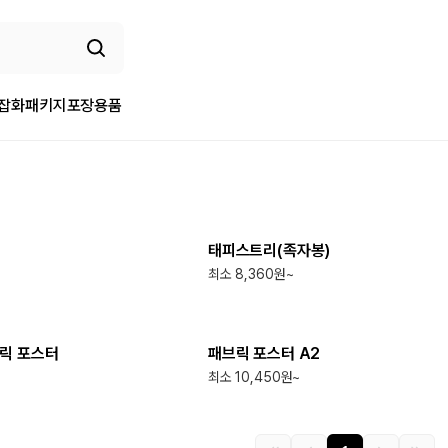
/잡화
패키지
포장용품
최소
50
개
태피스트리(족자봉)
최소 8,360원~
최소
1
개
릭 포스터
패브릭 포스터 A2
최소 10,450원~