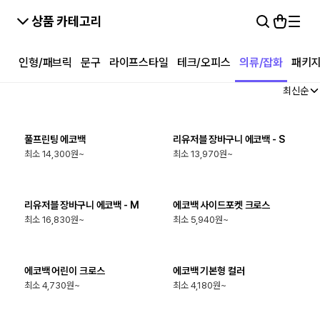
상품 카테고리
인형/패브릭
문구
라이프스타일
테크/오피스
의류/잡화
패키
최신순
최소
1
개
최소
50
개
풀프린팅 에코백
리유저블 장바구니 에코백 - S
최소 14,300원~
최소 13,970원~
최소
50
개
최소
200
개
리유저블 장바구니 에코백 - M
에코백 사이드포켓 크로스
최소 16,830원~
최소 5,940원~
최소
200
개
최소
200
개
에코백 어린이 크로스
에코백 기본형 컬러
최소 4,730원~
최소 4,180원~
최소
200
개
최소
200
개