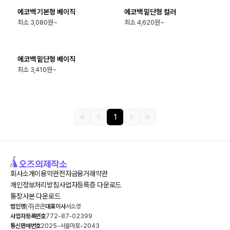
에코백 기본형 베이직
에코백 밑단형 컬러
최소 3,080원~
최소 4,620원~
최소
200
개
에코백 밑단형 베이직
최소 3,410원~
1
회사소개
이용약관
전자금융거래약관
개인정보처리방침
사업자등록증 다운로드
통장사본 다운로드
법인명
(주)콘콘
대표이사
서소영
사업자등록번호
772-87-02399
통신판매번호
2025-서울마포-2043