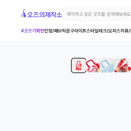
#굿즈기획전
인형/패브릭
문구
라이프스타일
테크/오피스
의류