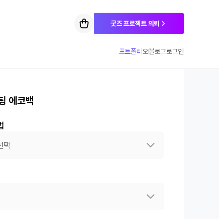
굿즈 프로젝트 의뢰
포트폴리오
블로그
로그인
팅 에코백
법
선택