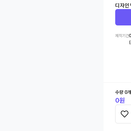
디자인
제작기간
수량
0
0
원