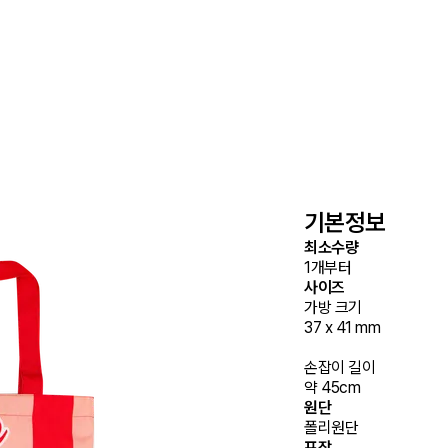
기본정보
최소수량
1개부터
사이즈
가방 크기

37 x 41 mm

손잡이 길이

원단
폴리원단
포장