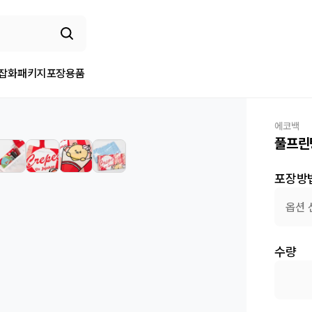
/잡화
패키지
포장용품
에코백
풀프린
포장방
옵션 
수량