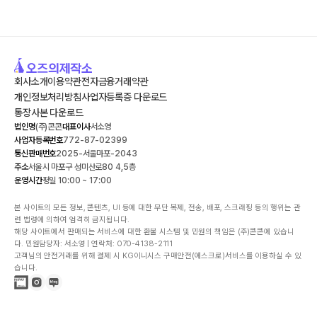
회사소개
이용약관
전자금융거래약관
개인정보처리방침
사업자등록증 다운로드
통장사본 다운로드
법인명
(주)콘콘
대표이사
서소영
사업자등록번호
772-87-02399
통신판매번호
2025-서울마포-2043
주소
서울시 마포구 성미산로80 4,5층
운영시간
평일 10:00 ~ 17:00
본 사이트의 모든 정보, 콘텐츠, UI 등에 대한 무단 복제, 전송, 배포, 스크래핑 등의 행위는 관
련 법령에 의하여 엄격히 금지됩니다.

해당 사이트에서 판매되는 서비스에 대한 환불 시스템 및 민원의 책임은 (주)콘콘에 있습니
다. 민원담당자: 서소영 | 연락처: 070-4138-2111

고객님의 안전거래를 위해 결제 시 KG이니시스 구매안전(에스크로)서비스를 이용하실 수 있
습니다.