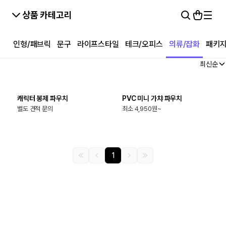
상품 카테고리
인형/패브릭
문구
라이프스타일
테크/오피스
의류/잡화
패키
최신순
최소
1000
개
최소
300
개
캐릭터 봉제 파우치
PVC 미니 가챠 파우치
별도 견적 문의
최소 4,950원~
1