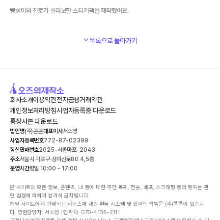
빵빵이와 진로가 콜라보한 스티커팩을 제작했어요
목록으로 돌아가기
회사소개
이용약관
전자금융거래약관
개인정보처리방침
사업자등록증 다운로드
통장사본 다운로드
법인명
(주)콘콘
대표이사
서소영
사업자등록번호
772-87-02399
통신판매번호
2025-서울마포-2043
주소
서울시 마포구 성미산로80 4,5층
운영시간
평일 10:00 ~ 17:00
본 사이트의 모든 정보, 콘텐츠, UI 등에 대한 무단 복제, 전송, 배포, 스크래핑 등의 행위는 관
련 법령에 의하여 엄격히 금지됩니다.

해당 사이트에서 판매되는 서비스에 대한 환불 시스템 및 민원의 책임은 (주)콘콘에 있습니
다. 민원담당자: 서소영 | 연락처: 070-4138-2111
