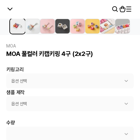
MOA
MOA 풀컬러 키캡키링 4구 (2x2구)
키링고리
옵션 선택
샘플 제작
옵션 선택
수량