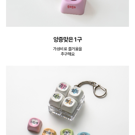
앙증맞은 1구
가성비로 즐거움을

추구해요