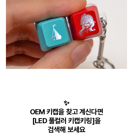
✨

OEM 키캡을 찾고 계신다면

[LED 풀컬러 키캡키링]을

검색해 보세요