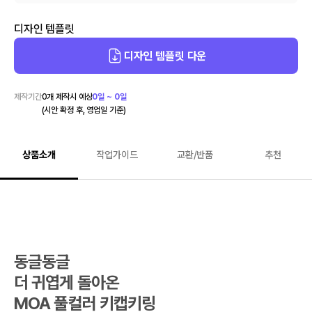
디자인 템플릿
디자인 템플릿 다운
제작기간
0
개 제작시 예상
0일 ~ 0일
(시안 확정 후, 영업일 기준)
상품소개
작업가이드
교환/반품
추천
동글동글

더 귀엽게 돌아온

MOA 풀컬러 키캡키링