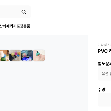
/잡화
패키지
포장용품
기타 데스
PVC 
별도문
옵션 
수량