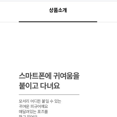
상품소개
스마트폰에 귀여움을

붙이고 다녀요
모서리 어디든 붙일 수 있는

귀여운 피규어예요

매달려있는 포즈를

하고 있어요
