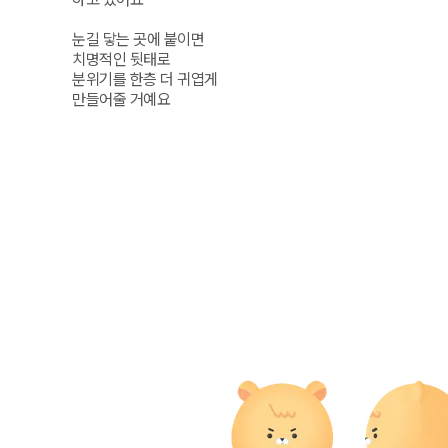
눈길 닿는 곳에 붙이면

치명적인 뒷태로

분위기를 한층 더 귀엽게

만들어줄 거예요