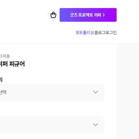
굿즈 프로젝트 의뢰
포트폴리오
블로그
로그인
크제품
히퍼 피규어
의
선택