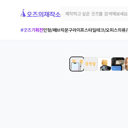
#굿즈기획전
인형/패브릭
문구
라이프스타일
테크/오피스
의류