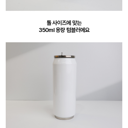
톨 사이즈에 맞는

350ml 용량 텀블러에요