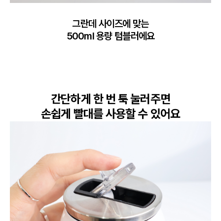
그란데 사이즈에 맞는

500ml 용량 텀블러에요
간단하게 한 번 툭 눌러주면

손쉽게 빨대를 사용할 수 있어요