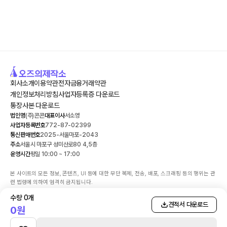
회사소개
이용약관
전자금융거래약관
개인정보처리방침
사업자등록증 다운로드
통장사본 다운로드
법인명
(주)콘콘
대표이사
서소영
사업자등록번호
772-87-02399
통신판매번호
2025-서울마포-2043
주소
서울시 마포구 성미산로80 4,5층
운영시간
평일 10:00 ~ 17:00
본 사이트의 모든 정보, 콘텐츠, UI 등에 대한 무단 복제, 전송, 배포, 스크래핑 등의 행위는 관
련 법령에 의하여 엄격히 금지됩니다.

해당 사이트에서 판매되는 서비스에 대한 환불 시스템 및 민원의 책임은 (주)콘콘에 있습니
수량
0
개
다. 민원담당자: 서소영 | 연락처: 070-4138-2111

견적서 다운로드
0
원
고객님의 안전거래를 위해 결제 시 KG이니시스 구매안전(에스크로)서비스를 이용하실 수 있
습니다.