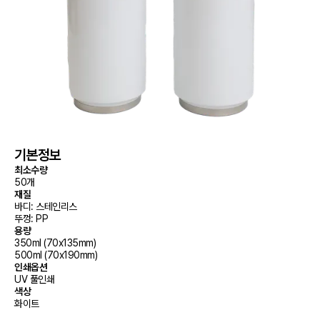
기본정보
최소수량
50개
재질
바디: 스테인리스

뚜껑: PP
용량
350ml (70x135mm)

500ml (70x190mm)
인쇄옵션
UV 풀인쇄
색상
화이트