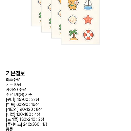
기본정보
최소수량
시트 10장
사이즈 / 수량
수량 1개(장) 기준

[쿼터] 45x60 : 32장

[하프] 60x90 : 16장

[레귤러] 90x120 : 8장

[더블] 120x180 : 4장

[트리플] 180x240 : 2장

[풀사이즈] 240x360 : 1장
종류