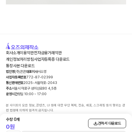
회사소개
이용약관
전자금융거래약관
개인정보처리방침
사업자등록증 다운로드
통장사본 다운로드
법인명
(주)콘콘
대표이사
서소영
사업자등록번호
772-87-02399
통신판매번호
2025-서울마포-2043
주소
서울시 마포구 성미산로80 4,5층
운영시간
평일 10:00 ~ 17:00
본 사이트의 모든 정보, 콘텐츠, UI 등에 대한 무단 복제, 전송, 배포, 스크래핑 등의 행위는 관
련 법령에 의하여 엄격히 금지됩니다.

해당 사이트에서 판매되는 서비스에 대한 환불 시스템 및 민원의 책임은 (주)콘콘에 있습니
수량
0
개
다. 민원담당자: 서소영 | 연락처: 070-4138-2111

견적서 다운로드
0
원
고객님의 안전거래를 위해 결제 시 KG이니시스 구매안전(에스크로)서비스를 이용하실 수 있
습니다.