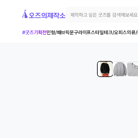
#굿즈기획전
인형/패브릭
문구
라이프스타일
테크/오피스
의류