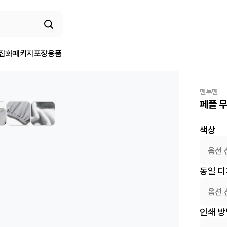
/잡화
패키지
포장용품
맨투맨
페플 
색상
옵션 
동일 디
옵션 
인쇄 방