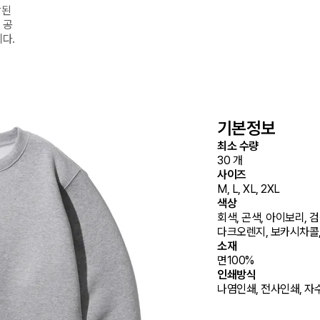
된 
 공
다.
기본정보
최소 수량
30 개
사이즈
M, L, XL, 2XL
색상
회색, 곤색, 아이보리, 검
다크오렌지, 보카시차콜,
소재
면100%
인쇄방식
나염인쇄, 전사인쇄, 자