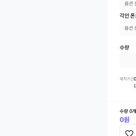
옵션 
각인 폰
옵션 
수량
제작기간
수량
0
0
원