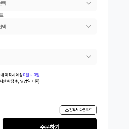
선택
트
선택
0
개 제작시 예상
0일 ~ 0일
(시안 확정 후, 영업일 기준)
개
견적서 다운로드
주문하기