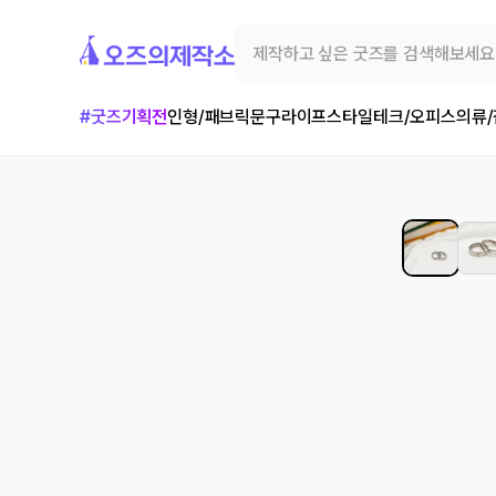
#굿즈기획전
인형/패브릭
문구
라이프스타일
테크/오피스
의류