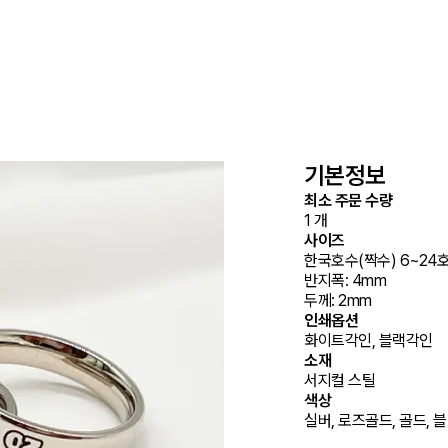
기본정보
최소 주문 수량
1 개
사이즈
한국호수(짝수) 6~24호
반지폭: 4mm

두께: 2mm
인쇄옵션
화이트각인, 블랙각인
소재
서지컬 스틸
색상
실버, 로즈골드, 골드, 