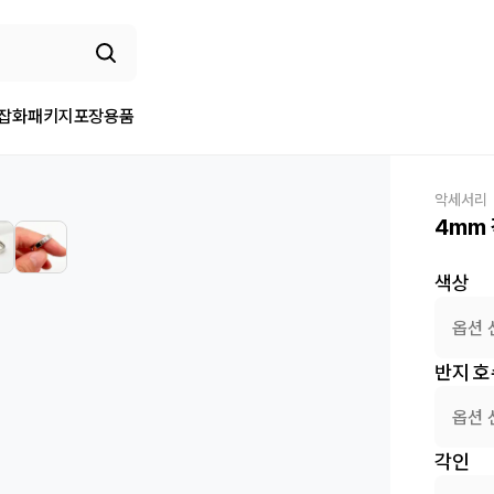
/잡화
패키지
포장용품
악세서리
4mm
색상
옵션 
반지 호
옵션 
각인