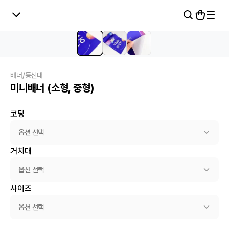
배너/등신대
미니배너 (소형, 중형)
코팅
옵션 선택
거치대
옵션 선택
사이즈
옵션 선택