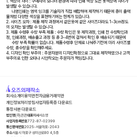
1. 색상의 차이 : 구매자의 모니터 환경에 따라 인쇄 색상 도는 옷색상에 차이가 
발생할 수 있습니다.

     나염인쇄는 염색 잉크를 기술자가 직접 배합하여 제작하기 때문에 종이 출력
물처럼 다양한 색상을 표현하기에는 한계가 있습니다.  

2. 사이즈 오차 : 제품 제작 과정에서 같은옷에 같은 사이즈더라도 1~3cm정도
의 오차는 발생할 수 있습니다.

3. 제품 수령후 수량 부족 제품 : 수량 확인은 옷 제작과정, 인쇄 전 수량확인과
정, 인쇄과정, 배송출고 과정 등 총 3~4번에 걸쳐서 확인 후 배송되기 때문에

     수량 부족 확률이 없습니다. 제품수령후 단체로 나눠주기전에 미리 사이즈별
수량, 총수량을 확인해주세요.

4. 디자인 확인 부주의 : 주문자분의 디자인확정으로 그대로 제작하였으나 고객
부주의로 인한 오타나 시안착오는 주문자가 책임집니다. 
회사소개
이용약관
전자금융거래약관
개인정보처리방침
사업자등록증 다운로드
통장사본 다운로드
법인명
(주)콘콘
대표이사
서소영
사업자등록번호
772-87-02399
통신판매번호
2025-서울마포-2043
주소
서울시 마포구 성미산로80 4,5층