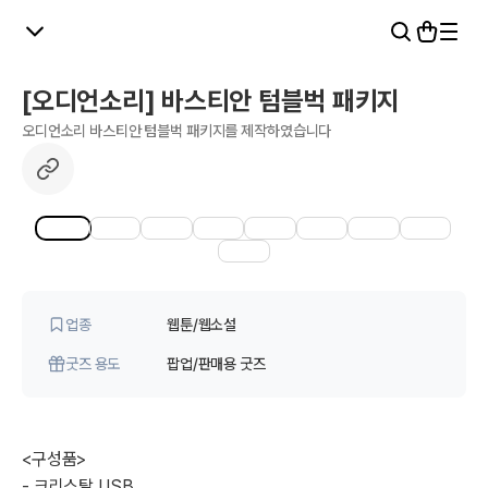
[오디언소리] 바스티안 텀블벅 패키지
오디언소리 바스티안 텀블벅 패키지를 제작하였습니다
1
9
업종
웹툰/웹소설
굿즈 용도
팝업/판매용 굿즈
<구성품>

- 크리스탈 USB
