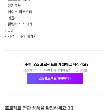
- 편지봉투

- 레이스 티코스터

- 머들러

- 씰링왁스 스티커

- CD

- 자석 싸바리 패키지
비슷한 굿즈 프로젝트를 계획하고 계신가요?
굿즈 제작, 어디서부터 시작해야 할지 고민이라면
굿즈 프로젝트 의뢰하기
최소
200
개
최소
300
개
프로젝트 연관 상품을 확인하세요 🙋‍♀️