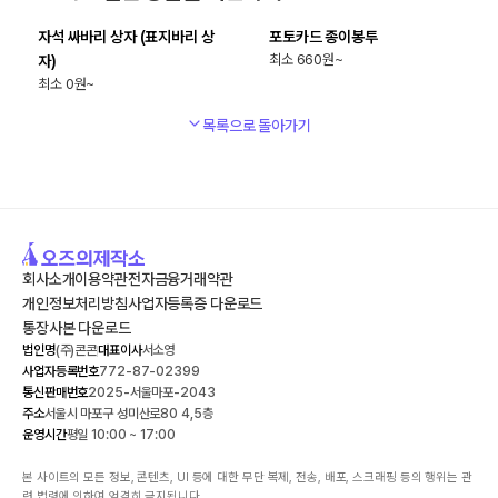
자석 싸바리 상자 (표지바리 상
포토카드 종이봉투
660
자)
0
목록으로 돌아가기
회사소개
이용약관
전자금융거래약관
개인정보처리방침
사업자등록증 다운로드
통장사본 다운로드
법인명
(주)콘콘
대표이사
서소영
사업자등록번호
772-87-02399
통신판매번호
2025-서울마포-2043
주소
서울시 마포구 성미산로80 4,5층
운영시간
평일 10:00 ~ 17:00
본 사이트의 모든 정보, 콘텐츠, UI 등에 대한 무단 복제, 전송, 배포, 스크래핑 등의 행위는 관
련 법령에 의하여 엄격히 금지됩니다.
