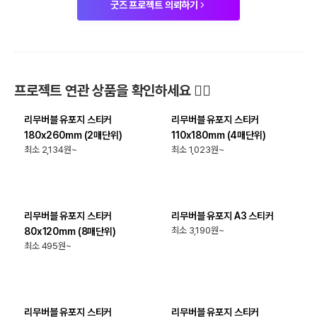
굿즈 프로젝트 의뢰하기
최소
2
개
최소
4
개
프로젝트 연관 상품을 확인하세요 🙋‍♀️
리무버블 유포지 스티커
리무버블 유포지 스티커
180x260mm (2매단위)
110x180mm (4매단위)
2,134
1,023
최소
8
개
최소
1
개
리무버블 유포지 스티커
리무버블 유포지 A3 스티커
3,190
80x120mm (8매단위)
495
최소
8
개
최소
4
개
리무버블 유포지 스티커
리무버블 유포지 스티커