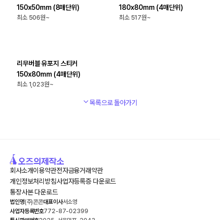
150x50mm (8매단위)
180x80mm (4매단위)
506
517
최소
4
개
리무버블 유포지 스티커
150x80mm (4매단위)
1,023
목록으로 돌아가기
회사소개
이용약관
전자금융거래약관
개인정보처리방침
사업자등록증 다운로드
통장사본 다운로드
법인명
(주)콘콘
대표이사
서소영
사업자등록번호
772-87-02399