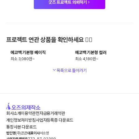
굿즈 프로젝트 의뢰하기
최소
200
개
최소
200
개
프로젝트 연관 상품을 확인하세요 🙋‍♀️
에코백 기본형 베이직
에코백 기본형 컬러
3,080
4,180
목록으로 돌아가기
회사소개
이용약관
전자금융거래약관
개인정보처리방침
사업자등록증 다운로드
통장사본 다운로드
법인명
(주)콘콘
대표이사
서소영