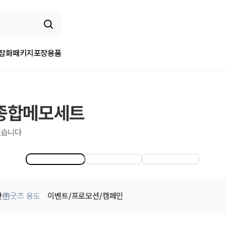
/잡화
패키지
포장용품
 종합메모세트
였습니다
관
굿즈 용도
이벤트/프로모션/캠페인