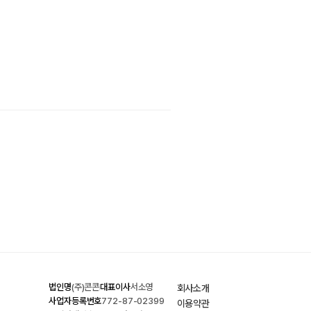
법인명
(주)콘콘
대표이사
서소영
회사소개
사업자등록번호
772-87-02399
이용약관