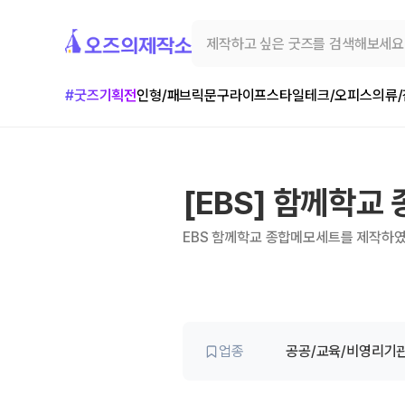
#굿즈기획전
인형/패브릭
문구
라이프스타일
테크/오피스
의류
[EBS] 함께학교
EBS 함께학교 종합메모세트를 제작하
업종
공공/교육/비영리기