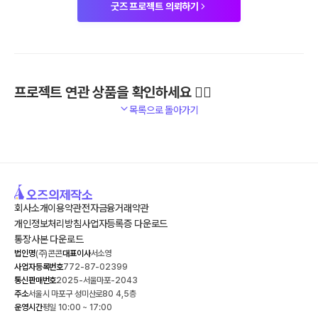
굿즈 프로젝트 의뢰하기
프로젝트 연관 상품을 확인하세요 🙋‍♀️
목록으로 돌아가기
회사소개
이용약관
전자금융거래약관
개인정보처리방침
사업자등록증 다운로드
통장사본 다운로드
법인명
(주)콘콘
대표이사
서소영
사업자등록번호
772-87-02399
통신판매번호
2025-서울마포-2043
주소
서울시 마포구 성미산로80 4,5층
운영시간
평일 10:00 ~ 17:00