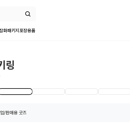
/잡화
패키지
포장용품
속키링
다
업/판매용 굿즈