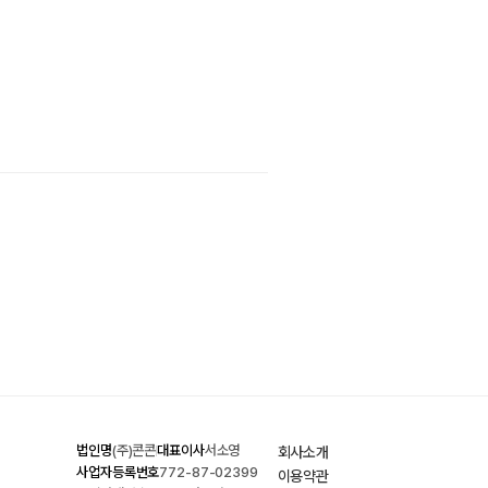
법인명
(주)콘콘
대표이사
서소영
회사소개
사업자등록번호
772-87-02399
이용약관