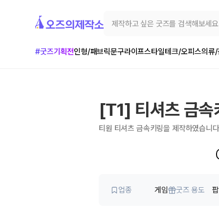
#굿즈기획전
인형/패브릭
문구
라이프스타일
테크/오피스
의류
[T1] 티셔츠 금
티원 티셔츠 금속키링을 제작하였습니
업종
게임
굿즈 용도
팝