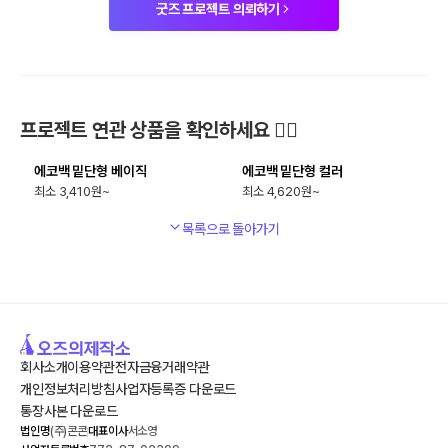
굿즈 프로젝트 의뢰하기
최소
200
개
최소
200
개
프로젝트 연관 상품을 확인하세요 🙋‍♀️
에코백 밑단형 베이직
에코백 밑단형 컬러
3,410
4,620
목록으로 돌아가기
회사소개
이용약관
전자금융거래약관
개인정보처리방침
사업자등록증 다운로드
통장사본 다운로드
법인명
(주)콘콘
대표이사
서소영