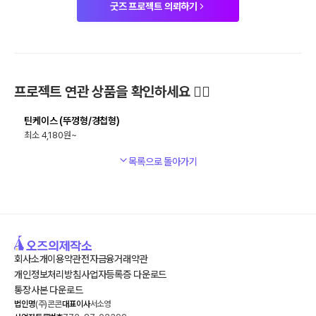
굿즈 프로젝트 의뢰하기
최소
100
개
프로젝트 연관 상품을 확인하세요 🙋‍♀️
틴케이스 (뚜껑형/경첩형)
4,180
목록으로 돌아가기
회사소개
이용약관
전자금융거래약관
개인정보처리방침
사업자등록증 다운로드
통장사본 다운로드
법인명
(주)콘콘
대표이사
서소영