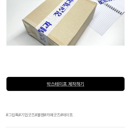
박스테이프 제작하기
그립톡
기업굿즈
볼펜
카페굿즈
테이프