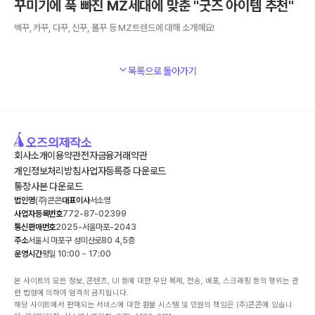
꾸미기에 푹 빠진 MZ세대에 맞춘 "굿즈 아이템 추천"
백꾸, 카꾸, 다꾸, 신꾸, 폴꾸 등 MZ트렌드에 대해 소개해요!
목록으로 돌아가기
회사소개
이용약관
전자금융거래약관
개인정보처리방침
사업자등록증 다운로드
통장사본 다운로드
법인명
(주)콘콘
대표이사
서소영
사업자등록번호
772-87-02399
통신판매번호
2025-서울마포-2043
주소
서울시 마포구 성미산로80 4,5층
운영시간
평일 10:00 ~ 17:00
본 사이트의 모든 정보, 콘텐츠, UI 등에 대한 무단 복제, 전송, 배포, 스크래핑 등의 행위는 관
련 법령에 의하여 엄격히 금지됩니다.

해당 사이트에서 판매되는 서비스에 대한 환불 시스템 및 민원의 책임은 (주)콘콘에 있습니