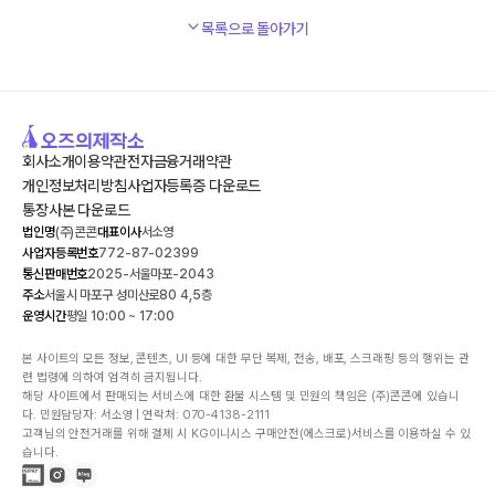
목록으로 돌아가기
회사소개
이용약관
전자금융거래약관
개인정보처리방침
사업자등록증 다운로드
통장사본 다운로드
법인명
(주)콘콘
대표이사
서소영
사업자등록번호
772-87-02399
통신판매번호
2025-서울마포-2043
주소
서울시 마포구 성미산로80 4,5층
운영시간
평일 10:00 ~ 17:00
본 사이트의 모든 정보, 콘텐츠, UI 등에 대한 무단 복제, 전송, 배포, 스크래핑 등의 행위는 관
련 법령에 의하여 엄격히 금지됩니다.

해당 사이트에서 판매되는 서비스에 대한 환불 시스템 및 민원의 책임은 (주)콘콘에 있습니
다. 민원담당자: 서소영 | 연락처: 070-4138-2111

고객님의 안전거래를 위해 결제 시 KG이니시스 구매안전(에스크로)서비스를 이용하실 수 있
습니다.