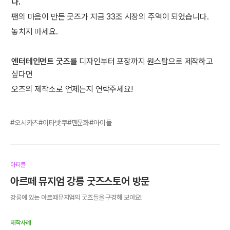
다.
팬의 마음이 만든 굿즈가 지금 33조 시장의 주역이 되었습니다.
​놓치지 마세요.
엔터테인먼트 굿즈
를 디자인부터 포장까지 원스탑으로 제작하고
싶다면
오즈의 제작소로 언제든지 연락주세요!
오시카츠
이타밧쿠
팬문화
아이돌
아티클
아르떼 뮤지엄 강릉 굿즈스토어 방문
강릉에 있는 아르떼뮤지엄의 굿즈들을 구경해 보아요!
제작사례