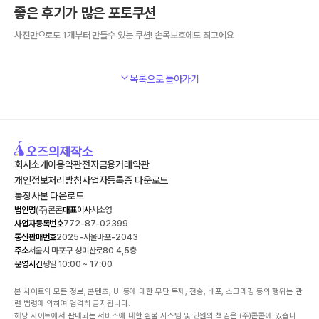
좋은 후기가 많은 포토쿠션
사진만으로도 1개부터 만들수 있는 쿠션! 손목보호에도 최고에요
목록으로 돌아가기
회사소개
이용약관
전자금융거래약관
개인정보처리방침
사업자등록증 다운로드
통장사본 다운로드
법인명
(주)콘콘
대표이사
서소영
사업자등록번호
772-87-02399
통신판매번호
2025-서울마포-2043
주소
서울시 마포구 성미산로80 4,5층
운영시간
평일 10:00 ~ 17:00
본 사이트의 모든 정보, 콘텐츠, UI 등에 대한 무단 복제, 전송, 배포, 스크래핑 등의 행위는 관
련 법령에 의하여 엄격히 금지됩니다.

해당 사이트에서 판매되는 서비스에 대한 환불 시스템 및 민원의 책임은 (주)콘콘에 있습니