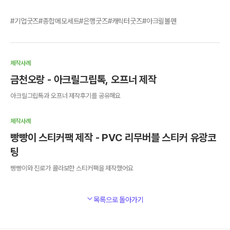
기업굿즈
종합메모세트
은행굿즈
캐릭터굿즈
아크릴볼펜
제작사례
금천오랑 - 아크릴그립톡, 오프너 제작
아크릴그립톡과 오프너 제작후기를 공유해요
제작사례
빵빵이 스티커팩 제작 - PVC 리무버블 스티커 유광코
팅
빵빵이와 진로가 콜라보한 스티커팩을 제작했어요
목록으로 돌아가기