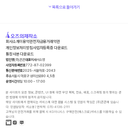
목록으로 돌아가기
회사소개
이용약관
전자금융거래약관
개인정보처리방침
사업자등록증 다운로드
통장사본 다운로드
법인명
(주)콘콘
대표이사
서소영
사업자등록번호
772-87-02399
통신판매번호
2025-서울마포-2043
주소
서울시 마포구 성미산로80 4,5층
운영시간
평일 10:00 ~ 17:00
본 사이트의 모든 정보, 콘텐츠, UI 등에 대한 무단 복제, 전송, 배포, 스크래핑 등의 행위는 관
련 법령에 의하여 엄격히 금지됩니다.

해당 사이트에서 판매되는 서비스에 대한 환불 시스템 및 민원의 책임은 (주)콘콘에 있습니
다. 민원담당자: 서소영 | 연락처: 070-4138-2111

고객님의 안전거래를 위해 결제 시 KG이니시스 구매안전(에스크로)서비스를 이용하실 수 있
습니다.