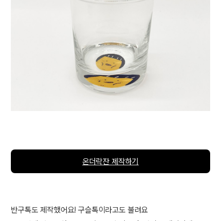
온더락잔 제작하기
반구톡도 제작했어요! 구슬톡이라고도 불려요